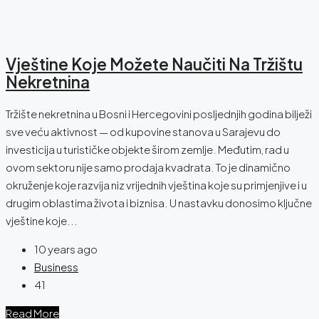
Vještine Koje Možete Naučiti Na Tržištu
Nekretnina
Tržište nekretnina u Bosni i Hercegovini posljednjih godina bilježi
sve veću aktivnost — od kupovine stanova u Sarajevu do
investicija u turističke objekte širom zemlje. Međutim, rad u
ovom sektoru nije samo prodaja kvadrata. To je dinamično
okruženje koje razvija niz vrijednih vještina koje su primjenjive i u
drugim oblastima života i biznisa. U nastavku donosimo ključne
vještine koje...
10 years ago
Business
41
Read More