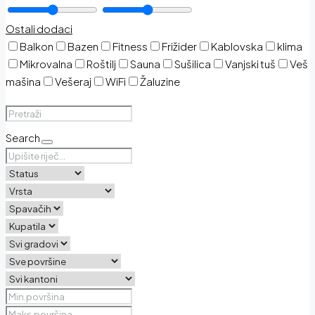
Ostali dodaci
Balkon
Bazen
Fitness
Frižider
Kablovska
klima
Mikrovalna
Roštilj
Sauna
Sušilica
Vanjski tuš
Veš
mašina
Vešeraj
WiFi
Žaluzine
Search