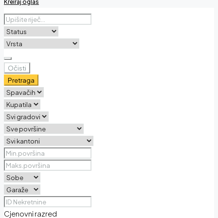
Kreiraj oglas
Očisti
Pretraga
Cjenovni razred