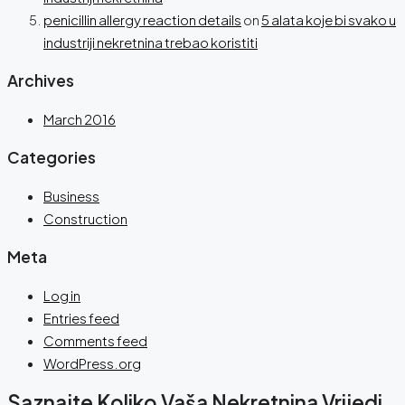
penicillin allergy reaction details
on
5 alata koje bi svako u
industriji nekretnina trebao koristiti
Archives
March 2016
Categories
Business
Construction
Meta
Log in
Entries feed
Comments feed
WordPress.org
Saznajte Koliko Vaša Nekretnina Vrijedi