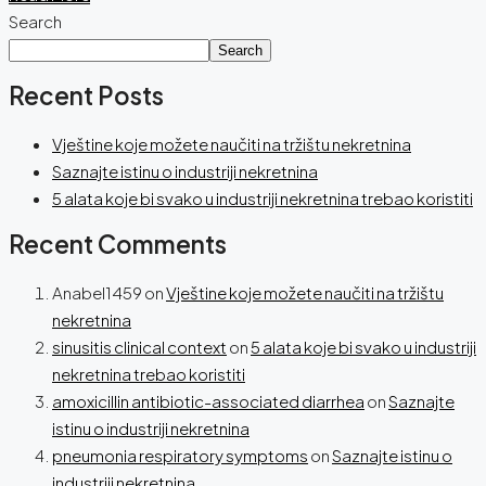
Search
Search
Recent Posts
Vještine koje možete naučiti na tržištu nekretnina
Saznajte istinu o industriji nekretnina
5 alata koje bi svako u industriji nekretnina trebao koristiti
Recent Comments
Anabel1459
on
Vještine koje možete naučiti na tržištu
nekretnina
sinusitis clinical context
on
5 alata koje bi svako u industriji
nekretnina trebao koristiti
amoxicillin antibiotic-associated diarrhea
on
Saznajte
istinu o industriji nekretnina
pneumonia respiratory symptoms
on
Saznajte istinu o
industriji nekretnina