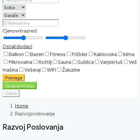
Cjenovni razred
Ostali dodaci
Balkon
Bazen
Fitness
Frižider
Kablovska
klima
Mikrovalna
Roštilj
Sauna
Sušilica
Vanjski tuš
Veš
mašina
Vešeraj
WiFi
Žaluzine
Pretraga
Spasi pretragu
Očisti
Home
Razvoj poslovanja
Razvoj Poslovanja