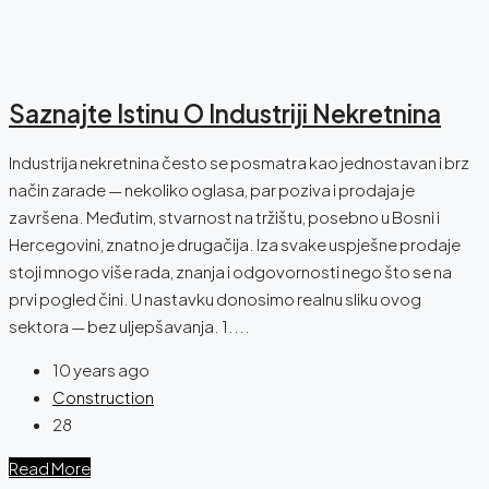
Saznajte Istinu O Industriji Nekretnina
Industrija nekretnina često se posmatra kao jednostavan i brz
način zarade — nekoliko oglasa, par poziva i prodaja je
završena. Međutim, stvarnost na tržištu, posebno u Bosni i
Hercegovini, znatno je drugačija. Iza svake uspješne prodaje
stoji mnogo više rada, znanja i odgovornosti nego što se na
prvi pogled čini. U nastavku donosimo realnu sliku ovog
sektora — bez uljepšavanja. 1....
10 years ago
Construction
28
Read More