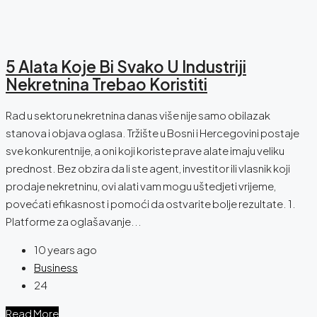
5 Alata Koje Bi Svako U Industriji
Nekretnina Trebao Koristiti
Rad u sektoru nekretnina danas više nije samo obilazak
stanova i objava oglasa. Tržište u Bosni i Hercegovini postaje
sve konkurentnije, a oni koji koriste prave alate imaju veliku
prednost. Bez obzira da li ste agent, investitor ili vlasnik koji
prodaje nekretninu, ovi alati vam mogu uštedjeti vrijeme,
povećati efikasnost i pomoći da ostvarite bolje rezultate. 1.
Platforme za oglašavanje...
10 years ago
Business
24
Read More