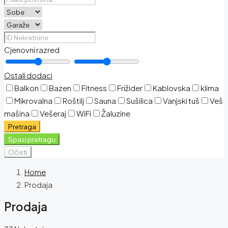
Cjenovni razred
Ostali dodaci
Balkon
Bazen
Fitness
Frižider
Kablovska
klima
Mikrovalna
Roštilj
Sauna
Sušilica
Vanjski tuš
Veš
mašina
Vešeraj
WiFi
Žaluzine
Pretraga
Spasi pretragu
Očisti
Home
Prodaja
Prodaja