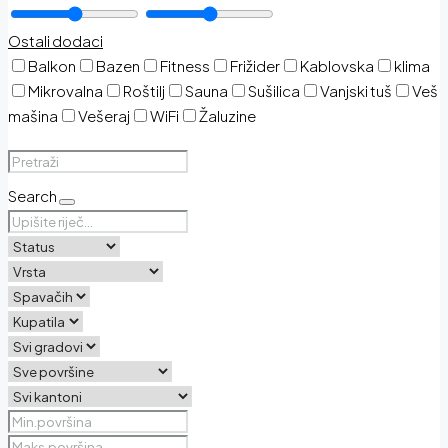
Ostali dodaci
Balkon
Bazen
Fitness
Frižider
Kablovska
klima
Mikrovalna
Roštilj
Sauna
Sušilica
Vanjski tuš
Veš
mašina
Vešeraj
WiFi
Žaluzine
Search