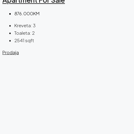
Apartment For Sale
876.000KM
Kreveta:
3
Toaleta:
2
2541
sqft
Prodaja