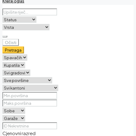
Kreiraj oglas
Očisti
Pretraga
Cjenovni razred