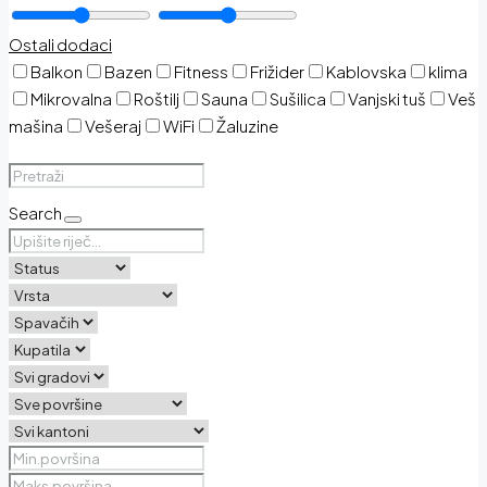
Ostali dodaci
Balkon
Bazen
Fitness
Frižider
Kablovska
klima
Mikrovalna
Roštilj
Sauna
Sušilica
Vanjski tuš
Veš
mašina
Vešeraj
WiFi
Žaluzine
Search