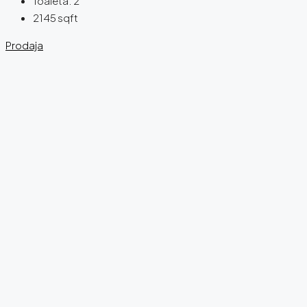
Toaleta:
2
2145
sqft
Prodaja