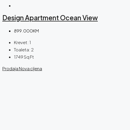
Design Apartment Ocean View
899.000KM
Krevet:
1
Toaleta:
2
1749
Sq Ft
Prodaja
Nova cijena