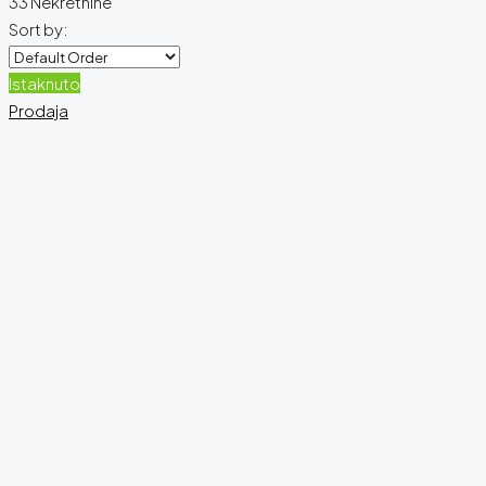
33 Nekretnine
Sort by:
Istaknuto
Prodaja