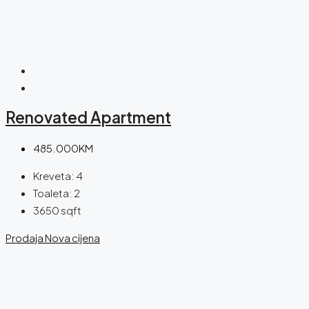
Renovated Apartment
485.000KM
Kreveta:
4
Toaleta:
2
3650
sqft
Prodaja
Nova cijena