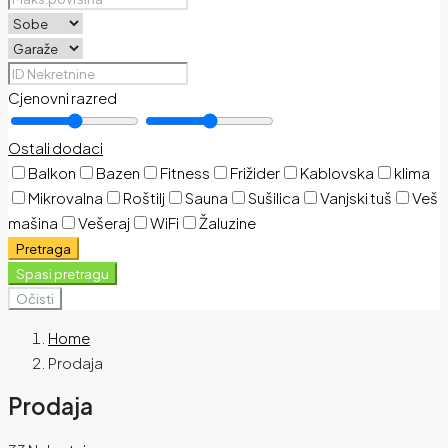
Cjenovni razred
Ostali dodaci
Balkon
Bazen
Fitness
Frižider
Kablovska
klima
Mikrovalna
Roštilj
Sauna
Sušilica
Vanjski tuš
Veš
mašina
Vešeraj
WiFi
Žaluzine
Pretraga
Spasi pretragu
Očisti
Home
Prodaja
Prodaja