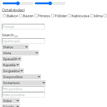
Ostali dodaci
Balkon
Bazen
Fitness
Frižider
Kablovska
klima
Search