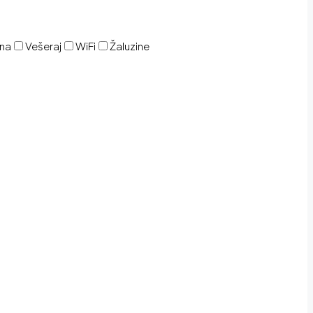
ina
Vešeraj
WiFi
Žaluzine