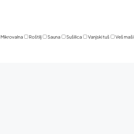
Mikrovalna
Roštilj
Sauna
Sušilica
Vanjski tuš
Veš maš