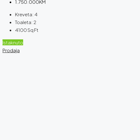
1.750.000KM
Kreveta:
4
Toaleta:
2
4100
Sq Ft
Istaknuto
Prodaja