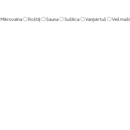
Mikrovalna
Roštilj
Sauna
Sušilica
Vanjski tuš
Veš maš