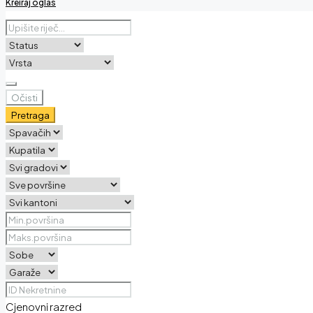
Kreiraj oglas
Očisti
Pretraga
Cjenovni razred