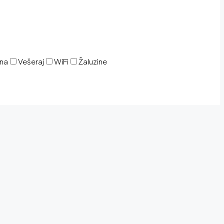
ina
Vešeraj
WiFi
Žaluzine