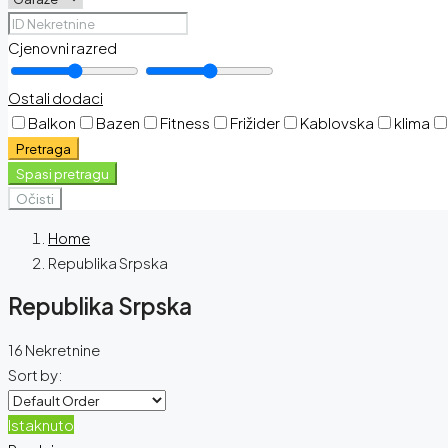
Cjenovni razred
Ostali dodaci
Balkon
Bazen
Fitness
Frižider
Kablovska
klima
Pretraga
Spasi pretragu
Očisti
Home
Republika Srpska
Republika Srpska
16 Nekretnine
Sort by:
Istaknuto