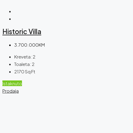
Historic Villa
3.700.000KM
Kreveta:
2
Toaleta:
2
2170
Sq Ft
Istaknuto
Prodaja