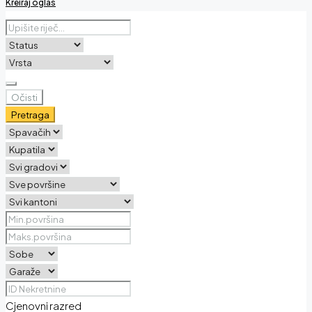
Kreiraj oglas
Očisti
Pretraga
Cjenovni razred