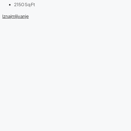
2150
Sq Ft
Iznajmljivanje