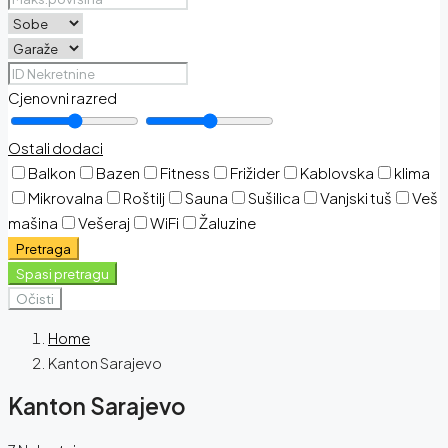
Cjenovni razred
Ostali dodaci
Balkon
Bazen
Fitness
Frižider
Kablovska
klima
Mikrovalna
Roštilj
Sauna
Sušilica
Vanjski tuš
Veš
mašina
Vešeraj
WiFi
Žaluzine
Pretraga
Spasi pretragu
Očisti
Home
Kanton Sarajevo
Kanton Sarajevo