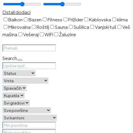
Ostali dodaci
Balkon
Bazen
Fitness
Frižider
Kablovska
klima
Mikrovalna
Roštilj
Sauna
Sušilica
Vanjski tuš
Veš
mašina
Vešeraj
WiFi
Žaluzine
Search