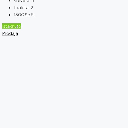
Kreveta:
3
Toaleta:
2
1500
Sq Ft
Istaknuto
Prodaja