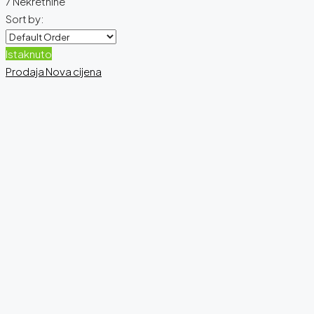
7 Nekretnine
Sort by:
Istaknuto
Prodaja
Nova cijena