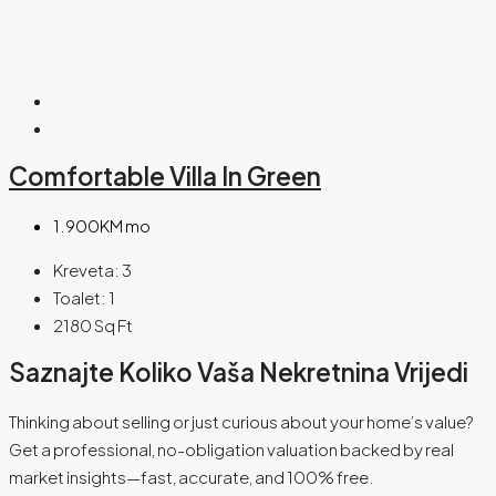
Comfortable Villa In Green
1.900KM mo
Kreveta:
3
Toalet:
1
2180
Sq Ft
Saznajte Koliko Vaša Nekretnina Vrijedi
Thinking about selling or just curious about your home’s value?
Get a professional, no-obligation valuation backed by real
market insights—fast, accurate, and 100% free.