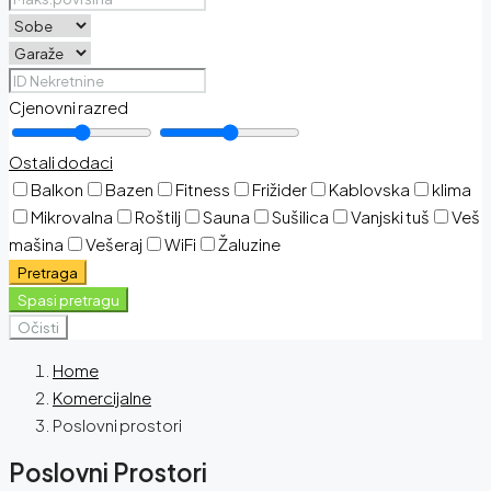
Cjenovni razred
Ostali dodaci
Balkon
Bazen
Fitness
Frižider
Kablovska
klima
Mikrovalna
Roštilj
Sauna
Sušilica
Vanjski tuš
Veš
mašina
Vešeraj
WiFi
Žaluzine
Pretraga
Spasi pretragu
Očisti
Home
Komercijalne
Poslovni prostori
Poslovni Prostori