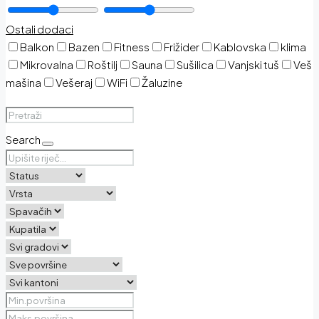
Ostali dodaci
Balkon
Bazen
Fitness
Frižider
Kablovska
klima
Mikrovalna
Roštilj
Sauna
Sušilica
Vanjski tuš
Veš
mašina
Vešeraj
WiFi
Žaluzine
Search