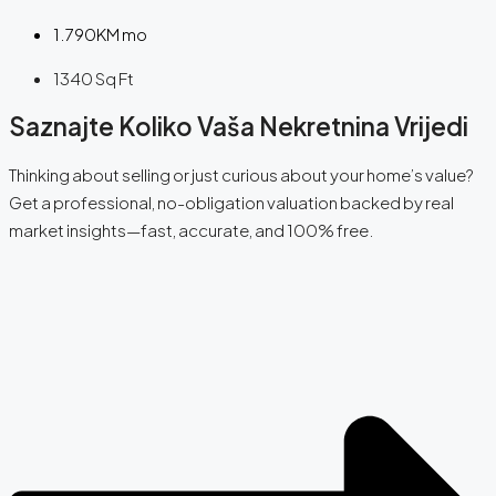
1.790KM mo
1340
Sq Ft
Saznajte Koliko Vaša Nekretnina Vrijedi
Thinking about selling or just curious about your home’s value?
Get a professional, no-obligation valuation backed by real
market insights—fast, accurate, and 100% free.