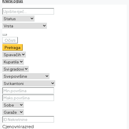
Kreiraj oglas
Očisti
Pretraga
Cjenovni razred