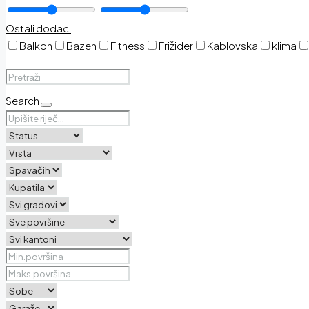
Ostali dodaci
Balkon
Bazen
Fitness
Frižider
Kablovska
klima
Search