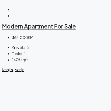
Modern Apartment For Sale
365.000KM
Kreveta:
2
Toalet:
1
1478
sqft
Iznajmljivanje