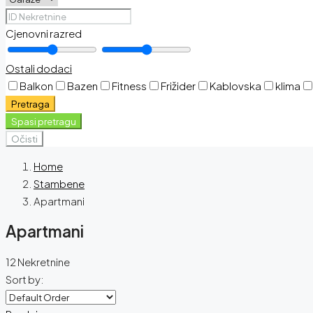
Cjenovni razred
Ostali dodaci
Balkon
Bazen
Fitness
Frižider
Kablovska
klima
Pretraga
Spasi pretragu
Očisti
Home
Stambene
Apartmani
Apartmani
12 Nekretnine
Sort by: