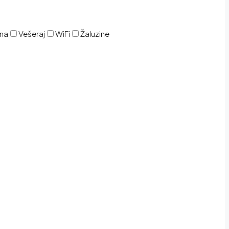
ina
Vešeraj
WiFi
Žaluzine