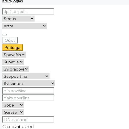
Kreiraj oglas
Očisti
Pretraga
Cjenovni razred