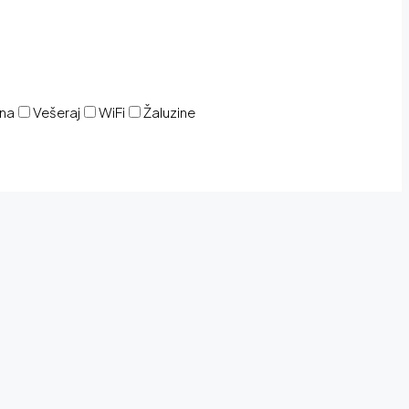
ina
Vešeraj
WiFi
Žaluzine