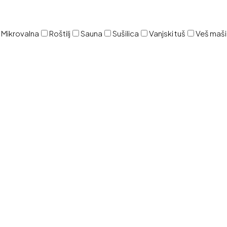
Mikrovalna
Roštilj
Sauna
Sušilica
Vanjski tuš
Veš maš