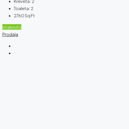
Kreveta:
2
Toaleta:
2
2760
Sq Ft
Istaknuto
Prodaja