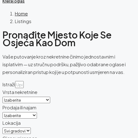
Kreiraj oglas
Home
Listings
Pronađite Mjesto Koje Se
Osjeća Kao Dom
Vaše putovanje kroz nekretnine činimo jednostavnim i
isplativim — uz stručnu podršku, pažljivo odabrane oglase i
personaliziran pristup koji je u potpunosti usmjeren na vas.
Istraži
Vrsta nekretnine
Prodaja ili najam
Lokacija