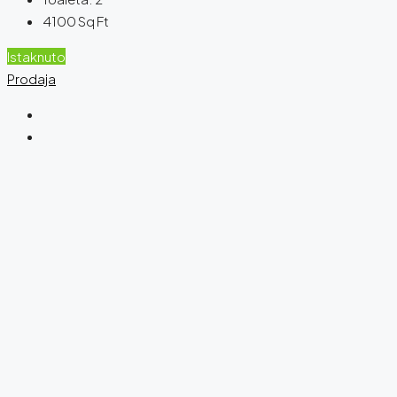
4100
Sq Ft
Istaknuto
Prodaja