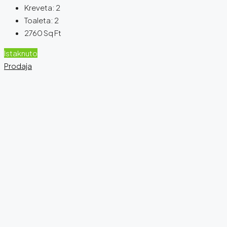
Kreveta:
2
Toaleta:
2
2760
Sq Ft
Istaknuto
Prodaja