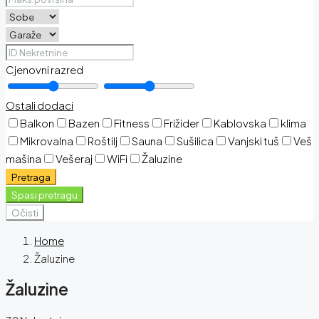
Cjenovni razred
Ostali dodaci
Balkon
Bazen
Fitness
Frižider
Kablovska
klima
Mikrovalna
Roštilj
Sauna
Sušilica
Vanjski tuš
Veš
mašina
Vešeraj
WiFi
Žaluzine
Pretraga
Spasi pretragu
Očisti
Home
Žaluzine
Žaluzine