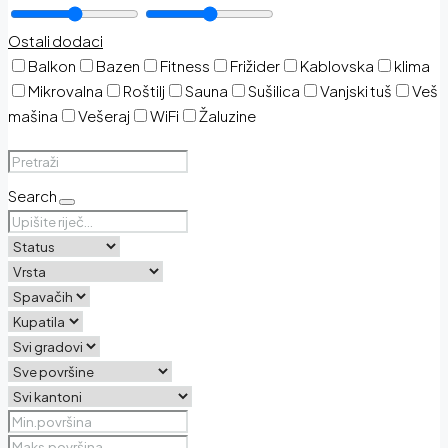
Ostali dodaci
Balkon
Bazen
Fitness
Frižider
Kablovska
klima
Mikrovalna
Roštilj
Sauna
Sušilica
Vanjski tuš
Veš
mašina
Vešeraj
WiFi
Žaluzine
Search