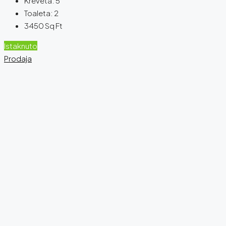
Kreveta:
5
Toaleta:
2
3450
Sq Ft
Istaknuto
Prodaja