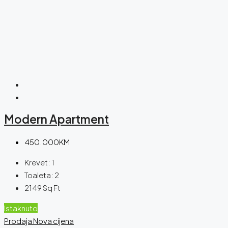
Modern Apartment
450.000KM
Krevet:
1
Toaleta:
2
2149
Sq Ft
Istaknuto
Prodaja
Nova cijena