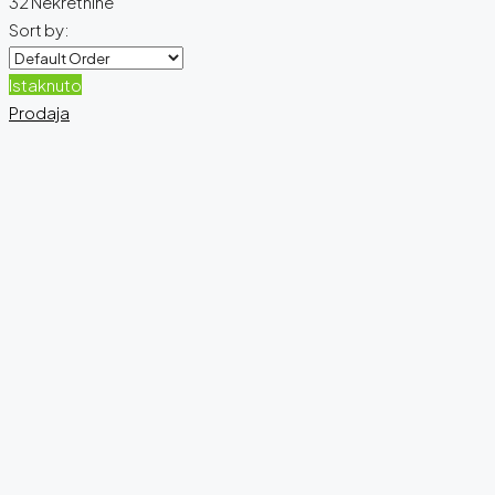
32 Nekretnine
Sort by:
Istaknuto
Prodaja