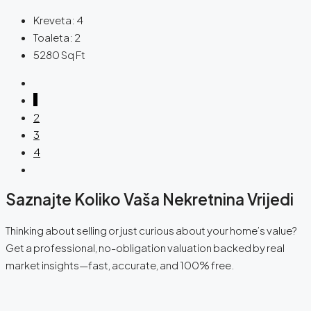
Kreveta:
4
Toaleta:
2
5280
Sq Ft
1
2
3
4
Saznajte Koliko Vaša Nekretnina Vrijedi
Thinking about selling or just curious about your home’s value?
Get a professional, no-obligation valuation backed by real
market insights—fast, accurate, and 100% free.