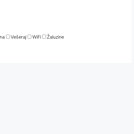
ina
Vešeraj
WiFi
Žaluzine