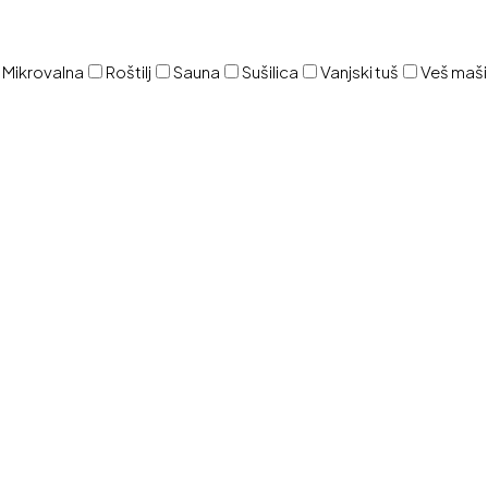
Mikrovalna
Roštilj
Sauna
Sušilica
Vanjski tuš
Veš maš