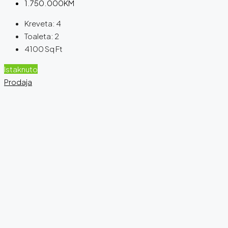
1.750.000KM
Kreveta:
4
Toaleta:
2
4100
Sq Ft
Istaknuto
Prodaja