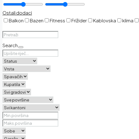
Ostali dodaci
Balkon
Bazen
Fitness
Frižider
Kablovska
klima
Search