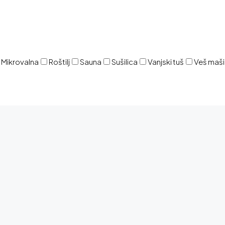
Mikrovalna
Roštilj
Sauna
Sušilica
Vanjski tuš
Veš maš