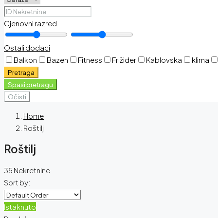
Cjenovni razred
Ostali dodaci
Balkon
Bazen
Fitness
Frižider
Kablovska
klima
Pretraga
Spasi pretragu
Očisti
Home
Roštilj
Roštilj
35 Nekretnine
Sort by:
Istaknuto