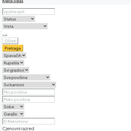
Kreiraj oglas
Očisti
Pretraga
Cjenovni razred