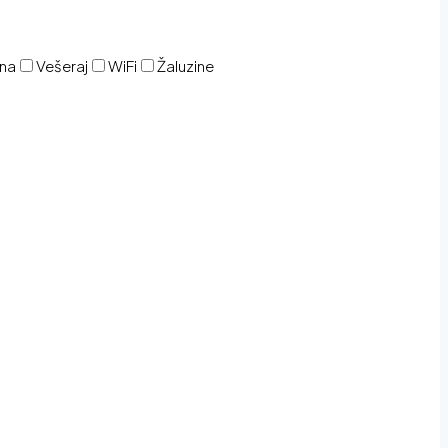
ina
Vešeraj
WiFi
Žaluzine