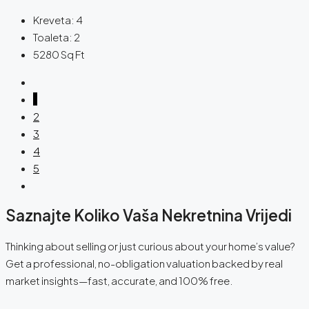
Kreveta:
4
Toaleta:
2
5280
Sq Ft
1
2
3
4
5
Saznajte Koliko Vaša Nekretnina Vrijedi
Thinking about selling or just curious about your home’s value?
Get a professional, no-obligation valuation backed by real
market insights—fast, accurate, and 100% free.