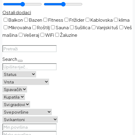
Ostali dodaci
Balkon
Bazen
Fitness
Frižider
Kablovska
klima
Mikrovalna
Roštilj
Sauna
Sušilica
Vanjski tuš
Veš
mašina
Vešeraj
WiFi
Žaluzine
Search