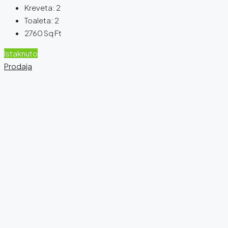
Kreveta:
2
Toaleta:
2
2760
Sq Ft
Istaknuto
Prodaja