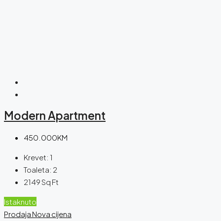
Modern Apartment
450.000KM
Krevet:
1
Toaleta:
2
2149
Sq Ft
Istaknuto
Prodaja
Nova cijena