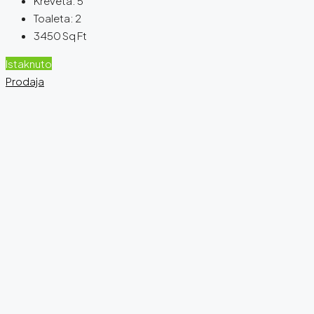
Kreveta:
5
Toaleta:
2
3450
Sq Ft
Istaknuto
Prodaja