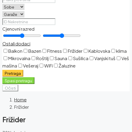
Cjenovni razred
Ostali dodaci
Balkon
Bazen
Fitness
Frižider
Kablovska
klima
Mikrovalna
Roštilj
Sauna
Sušilica
Vanjski tuš
Veš
mašina
Vešeraj
WiFi
Žaluzine
Pretraga
Spasi pretragu
Očisti
Home
Frižider
Frižider