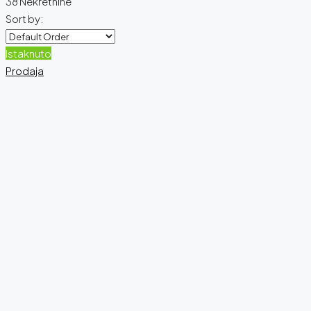
38 Nekretnine
Sort by:
Istaknuto
Prodaja