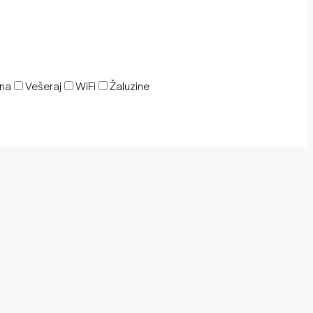
ina
Vešeraj
WiFi
Žaluzine