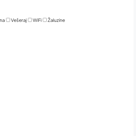
ina
Vešeraj
WiFi
Žaluzine