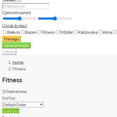
Cjenovni razred
Ostali dodaci
Balkon
Bazen
Fitness
Frižider
Kablovska
klima
Pretraga
Spasi pretragu
Očisti
Home
Fitness
Fitness
33 Nekretnine
Sort by:
Istaknuto