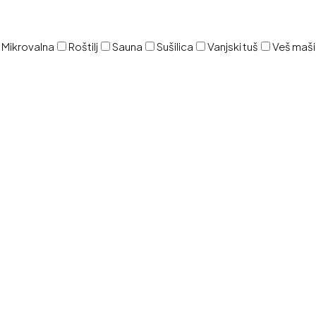
Mikrovalna
Roštilj
Sauna
Sušilica
Vanjski tuš
Veš maš