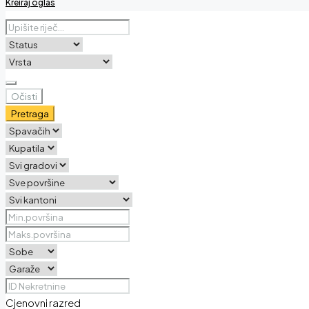
Kreiraj oglas
Očisti
Pretraga
Cjenovni razred