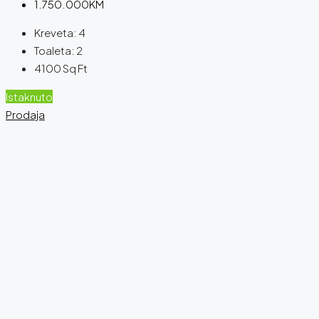
1.750.000KM
Kreveta:
4
Toaleta:
2
4100
Sq Ft
Istaknuto
Prodaja