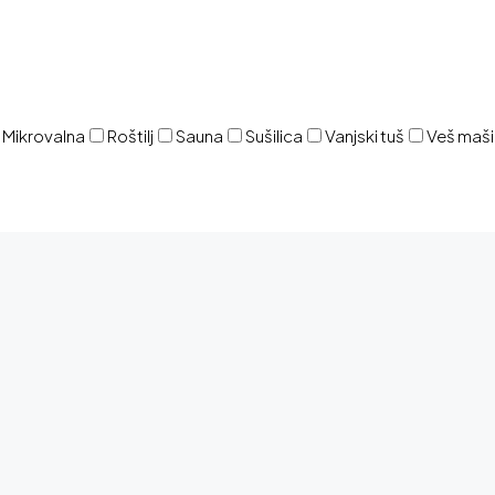
Mikrovalna
Roštilj
Sauna
Sušilica
Vanjski tuš
Veš maš