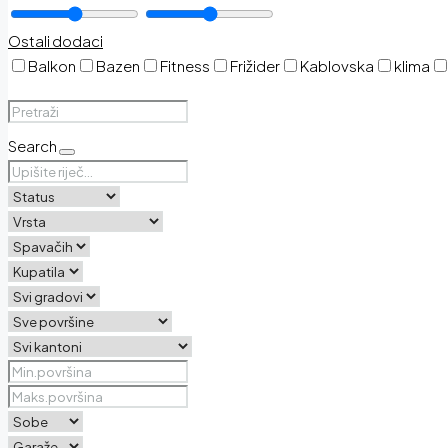
Ostali dodaci
Balkon
Bazen
Fitness
Frižider
Kablovska
klima
Search