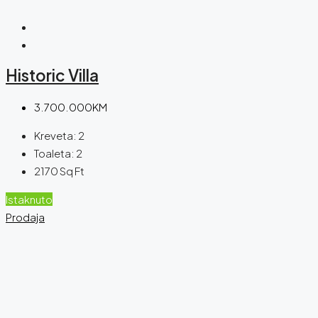
Historic Villa
3.700.000KM
Kreveta:
2
Toaleta:
2
2170
Sq Ft
Istaknuto
Prodaja