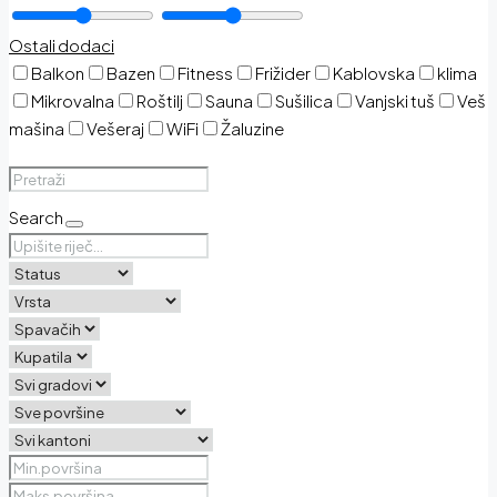
Ostali dodaci
Balkon
Bazen
Fitness
Frižider
Kablovska
klima
Mikrovalna
Roštilj
Sauna
Sušilica
Vanjski tuš
Veš
mašina
Vešeraj
WiFi
Žaluzine
Search