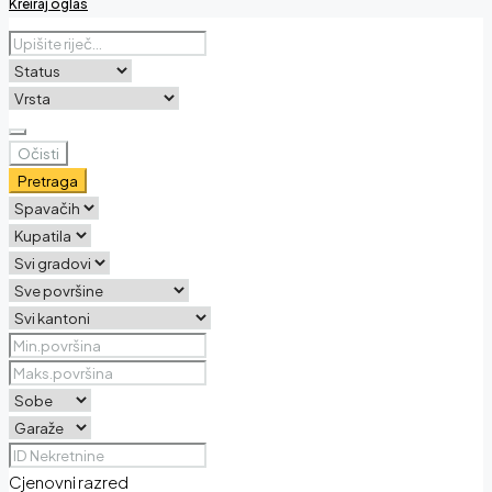
Kreiraj oglas
Očisti
Pretraga
Cjenovni razred