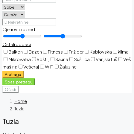
Cjenovni razred
Ostali dodaci
Balkon
Bazen
Fitness
Frižider
Kablovska
klima
Mikrovalna
Roštilj
Sauna
Sušilica
Vanjski tuš
Veš
mašina
Vešeraj
WiFi
Žaluzine
Pretraga
Spasi pretragu
Očisti
Home
Tuzla
Tuzla