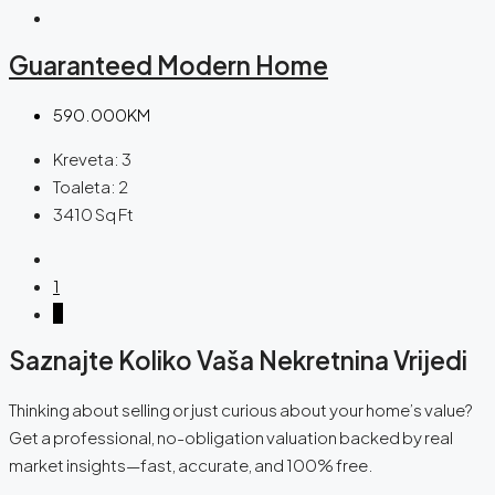
Guaranteed Modern Home
590.000KM
Kreveta:
3
Toaleta:
2
3410
Sq Ft
1
2
Saznajte Koliko Vaša Nekretnina Vrijedi
Thinking about selling or just curious about your home’s value?
Get a professional, no-obligation valuation backed by real
market insights—fast, accurate, and 100% free.