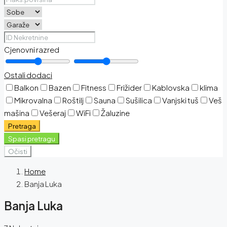
Cjenovni razred
Ostali dodaci
Balkon
Bazen
Fitness
Frižider
Kablovska
klima
Mikrovalna
Roštilj
Sauna
Sušilica
Vanjski tuš
Veš
mašina
Vešeraj
WiFi
Žaluzine
Pretraga
Spasi pretragu
Očisti
Home
Banja Luka
Banja Luka