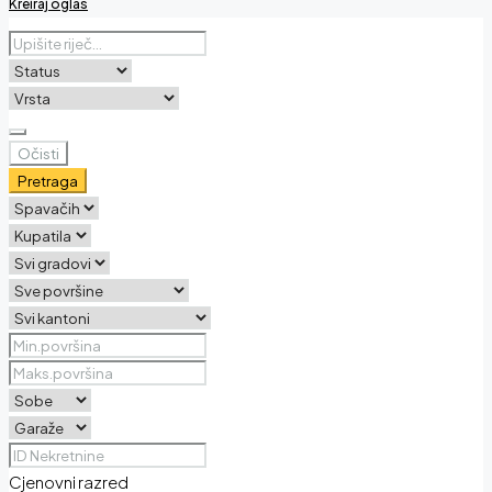
Kreiraj oglas
Očisti
Pretraga
Cjenovni razred