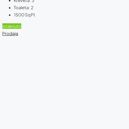
Kreveta:
3
Toaleta:
2
1500
Sq Ft
Istaknuto
Prodaja