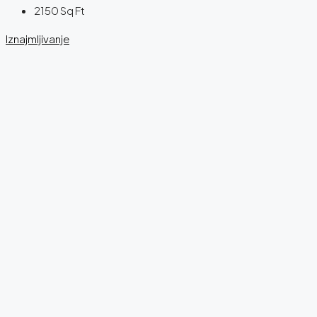
2150
Sq Ft
Iznajmljivanje