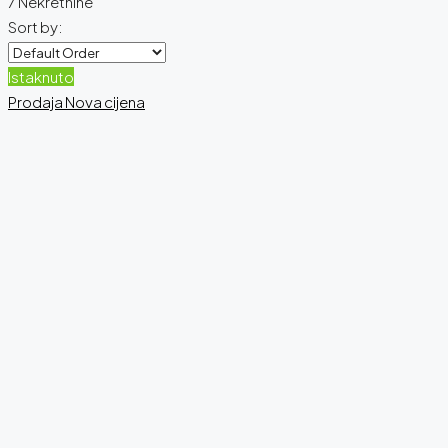
7 Nekretnine
Sort by:
Istaknuto
Prodaja
Nova cijena