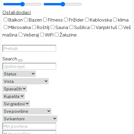
Ostali dodaci
Balkon
Bazen
Fitness
Frižider
Kablovska
klima
Mikrovalna
Roštilj
Sauna
Sušilica
Vanjski tuš
Veš
mašina
Vešeraj
WiFi
Žaluzine
Search