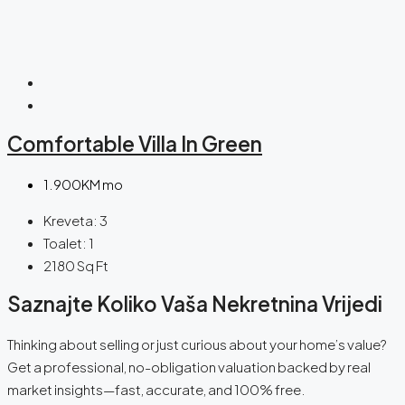
Comfortable Villa In Green
1.900KM mo
Kreveta:
3
Toalet:
1
2180
Sq Ft
Saznajte Koliko Vaša Nekretnina Vrijedi
Thinking about selling or just curious about your home’s value?
Get a professional, no-obligation valuation backed by real
market insights—fast, accurate, and 100% free.