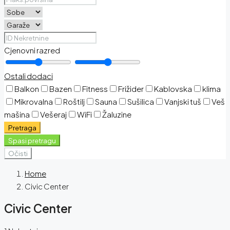
Cjenovni razred
Ostali dodaci
Balkon
Bazen
Fitness
Frižider
Kablovska
klima
Mikrovalna
Roštilj
Sauna
Sušilica
Vanjski tuš
Veš
mašina
Vešeraj
WiFi
Žaluzine
Pretraga
Spasi pretragu
Očisti
Home
Civic Center
Civic Center