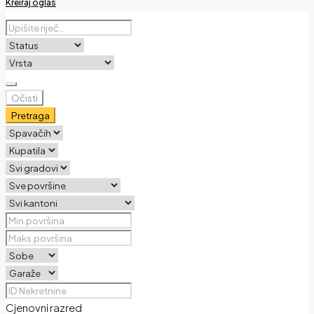
Kreiraj oglas
Očisti
Pretraga
Cjenovni razred