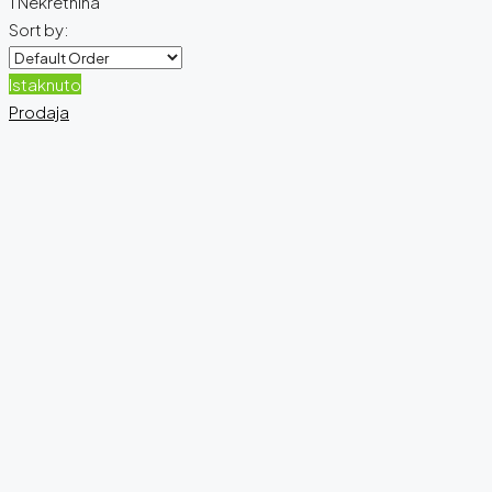
1 Nekretnina
Sort by:
Istaknuto
Prodaja