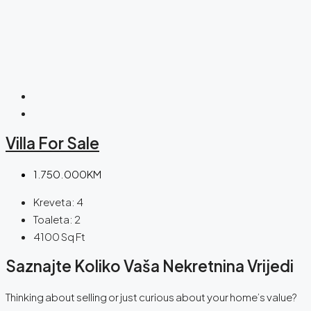
Villa For Sale
1.750.000KM
Kreveta:
4
Toaleta:
2
4100
Sq Ft
Saznajte Koliko Vaša Nekretnina Vrijedi
Thinking about selling or just curious about your home’s value?