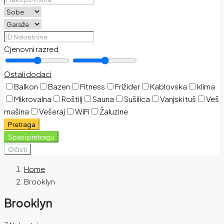
Cjenovni razred
Ostali dodaci
Balkon
Bazen
Fitness
Frižider
Kablovska
klima
Mikrovalna
Roštilj
Sauna
Sušilica
Vanjski tuš
Veš
mašina
Vešeraj
WiFi
Žaluzine
Pretraga
Spasi pretragu
Očisti
Home
Brooklyn
Brooklyn