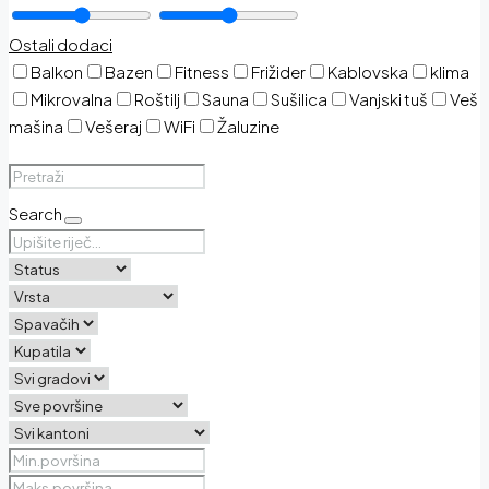
Ostali dodaci
Balkon
Bazen
Fitness
Frižider
Kablovska
klima
Mikrovalna
Roštilj
Sauna
Sušilica
Vanjski tuš
Veš
mašina
Vešeraj
WiFi
Žaluzine
Search