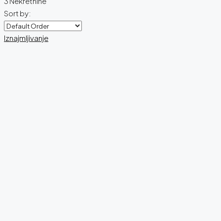
3 Nekretnine
Sort by:
Iznajmljivanje