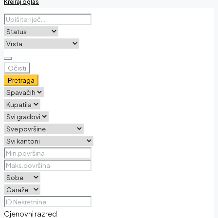
Kreiraj oglas
Očisti
Pretraga
Cjenovni razred