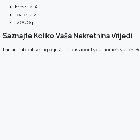
Kreveta:
4
Toaleta:
2
1200
Sq Ft
Saznajte Koliko Vaša Nekretnina Vrijedi
Thinking about selling or just curious about your home’s value? 