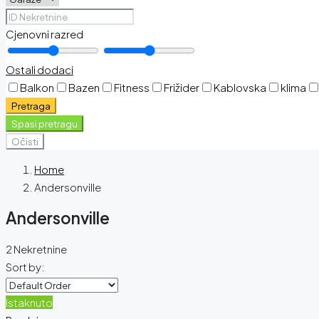
Cjenovni razred
Ostali dodaci
Balkon
Bazen
Fitness
Frižider
Kablovska
klima
Pretraga
Spasi pretragu
Očisti
Home
Andersonville
Andersonville
2 Nekretnine
Sort by:
Istaknuto