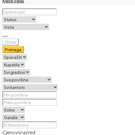
Kreiraj oglas
Očisti
Pretraga
Cjenovni razred