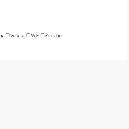
ina
Vešeraj
WiFi
Žaluzine