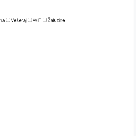
ina
Vešeraj
WiFi
Žaluzine