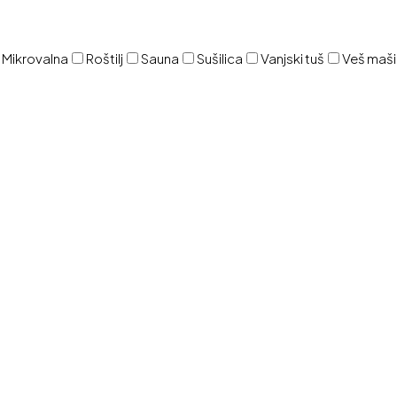
Mikrovalna
Roštilj
Sauna
Sušilica
Vanjski tuš
Veš maš