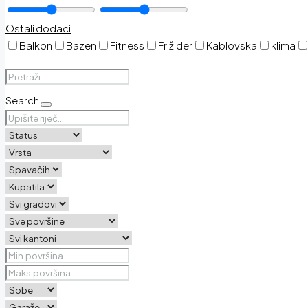
Ostali dodaci
Balkon
Bazen
Fitness
Frižider
Kablovska
klima
Search