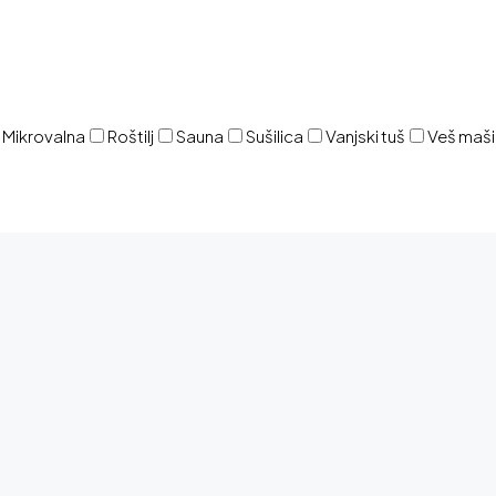
Mikrovalna
Roštilj
Sauna
Sušilica
Vanjski tuš
Veš maš