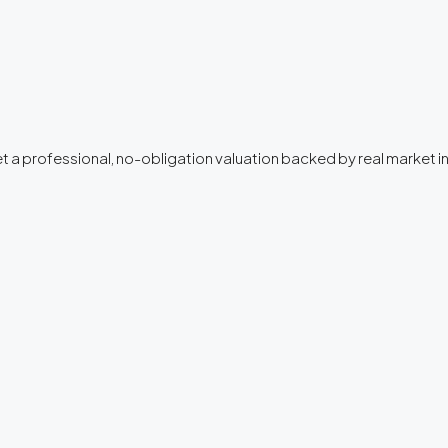
Get a professional, no-obligation valuation backed by real market