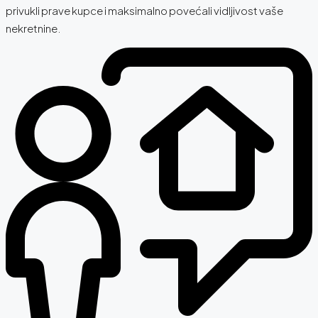
privukli prave kupce i maksimalno povećali vidljivost vaše
nekretnine.