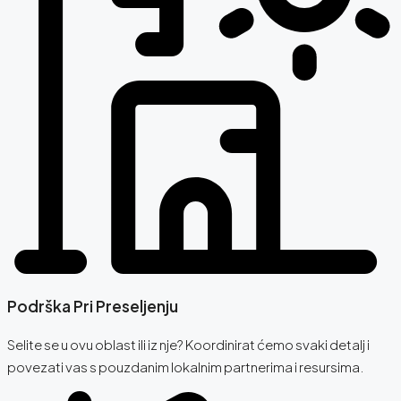
Podrška Pri Preseljenju
Selite se u ovu oblast ili iz nje? Koordinirat ćemo svaki detalj i
povezati vas s pouzdanim lokalnim partnerima i resursima.