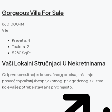
Gorgeous Villa For Sale
880.000KM
Vile
Kreveta:
4
Toaleta:
2
5280
Sq Ft
Vaši Lokalni Stručnjaci U Nekretninama
Od prve konsultacije do konačnog potpisa, naš tim je
posvećen pružanju besprijekornog i prilagođenog iskustva
koje vaše potrebe stavlja na prvo mjesto.