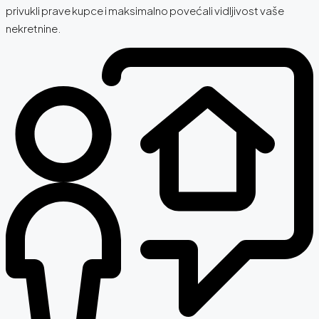
privukli prave kupce i maksimalno povećali vidljivost vaše
nekretnine.