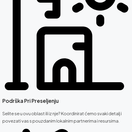
Podrška Pri Preseljenju
Selite se u ovu oblast ili iz nje? Koordinirat ćemo svaki detalj i
povezati vas s pouzdanim lokalnim partnerima i resursima.