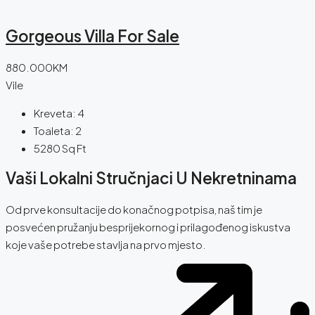
Gorgeous Villa For Sale
880.000KM
Vile
Kreveta:
4
Toaleta:
2
5280
Sq Ft
Vaši Lokalni Stručnjaci U Nekretninama
Od prve konsultacije do konačnog potpisa, naš tim je
posvećen pružanju besprijekornog i prilagođenog iskustva
koje vaše potrebe stavlja na prvo mjesto.