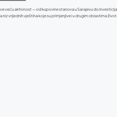
ži sve veću aktivnost — od kupovine stanova u Sarajevu do investici
niz vrijednih vještina koje su primjenjive i u drugim oblastima živo