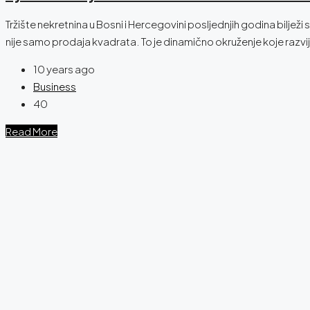
Tržište nekretnina u Bosni i Hercegovini posljednjih godina bilje
nije samo prodaja kvadrata. To je dinamično okruženje koje razvija 
10 years ago
Business
40
Read More