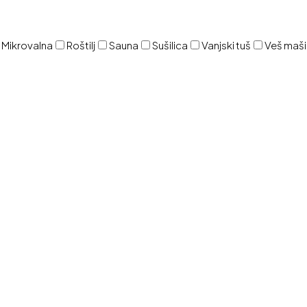
Mikrovalna
Roštilj
Sauna
Sušilica
Vanjski tuš
Veš maš