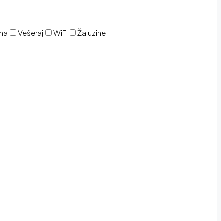
ina
Vešeraj
WiFi
Žaluzine