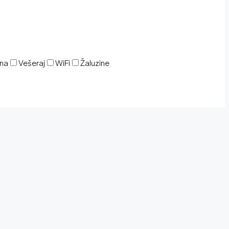
ina
Vešeraj
WiFi
Žaluzine