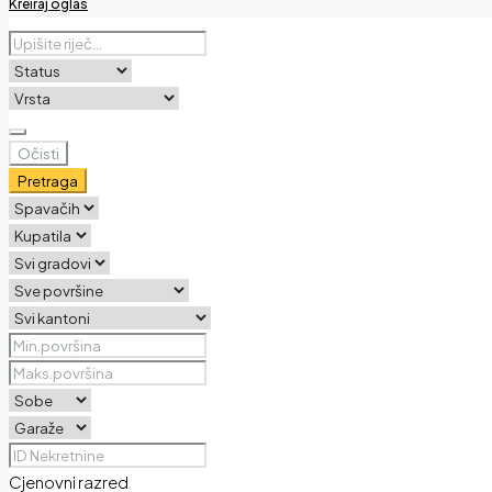
Kreiraj oglas
Očisti
Pretraga
Cjenovni razred