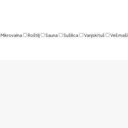
Mikrovalna
Roštilj
Sauna
Sušilica
Vanjski tuš
Veš maš