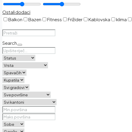
Ostali dodaci
Balkon
Bazen
Fitness
Frižider
Kablovska
klima
Search