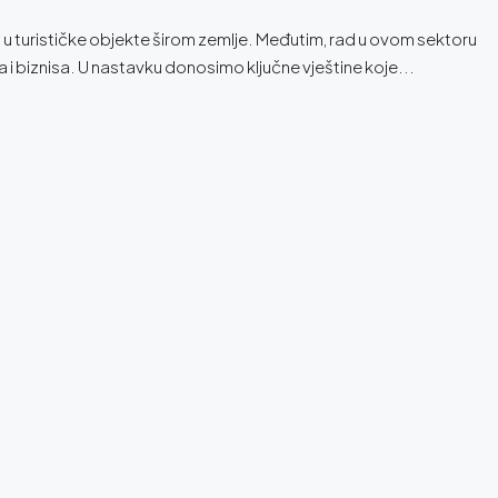
ja u turističke objekte širom zemlje. Međutim, rad u ovom sektoru
ta i biznisa. U nastavku donosimo ključne vještine koje...