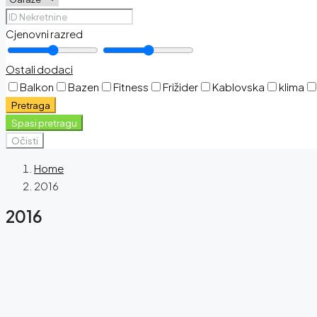
Cjenovni razred
Ostali dodaci
Balkon
Bazen
Fitness
Frižider
Kablovska
klima
Pretraga
Spasi pretragu
Očisti
Home
2016
2016